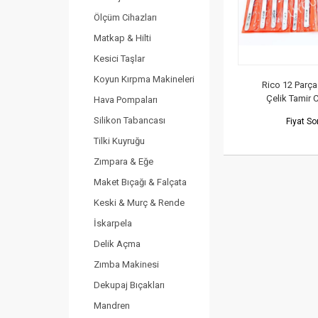
Ölçüm Cihazları
Matkap & Hilti
Kesici Taşlar
Koyun Kırpma Makineleri
Rico 12 Parç
Çelik Tamir 
Hava Pompaları
Silikon Tabancası
Fiyat S
Tilki Kuyruğu
Zımpara & Eğe
Maket Bıçağı & Falçata
Keski & Murç & Rende
İskarpela
Delik Açma
Zımba Makinesi
Dekupaj Bıçakları
Mandren