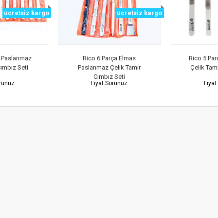
ücretsiz kargo
ücretsiz kargo
a Paslanmaz
Rico 6 Parça Elmas
Rico 5 Pa
Cımbız Seti
Paslanmaz Çelik Tamir
Çelik Tami
Cımbız Seti
orunuz
Fiyat Sorunuz
Fiyat