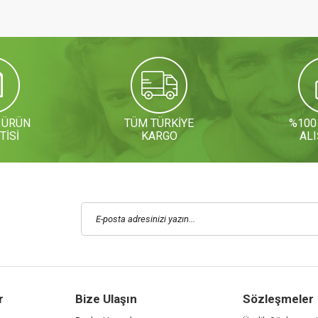
 ÜRÜN
TÜM TÜRKİYE
%100
TİSİ
KARGO
ALI
r
Bize Ulaşın
Sözleşmeler