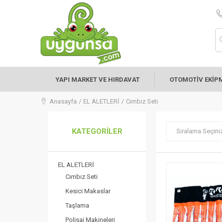
YAPI MARKET VE HIRDAVAT
OTOMOTİV EKİP
Anasayfa
EL ALETLERİ
Cımbız Seti
KATEGORILER
Sıralama Seçini
EL ALETLERİ
Cımbız Seti
Kesici Makaslar
Taşlama
Polisaj Makineleri