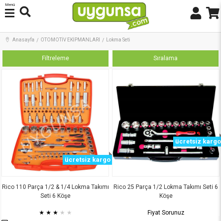
Menü
Anasayfa
OTOMOTİV EKİPMANLARI
Lokma Seti
Filtreleme
Sıralama
ücretsiz kargo
ücretsiz kargo
Rico 110 Parça 1/2 & 1/4 Lokma Takımı
Rico 25 Parça 1/2 Lokma Takımı Seti 6
Seti 6 Köşe
Köşe
★
★
★
★
★
Fiyat Sorunuz