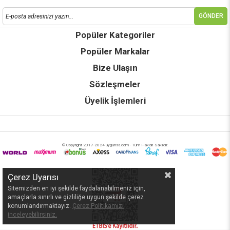
GÖNDER
Popüler Kategoriler
Popüler Markalar
Bize Ulaşın
Sözleşmeler
Üyelik İşlemleri
© Copyright 2017-2024 uygunsa.com - Tüm Hakları Saklıdır.
Çerez Uyarısı
Sitemizden en iyi şekilde faydalanabilmeniz için,
amaçlarla sınırlı ve gizliliğe uygun şekilde çerez
konumlandırmaktayız.
Çerez Politikamızı
inceleyebilirsiniz.