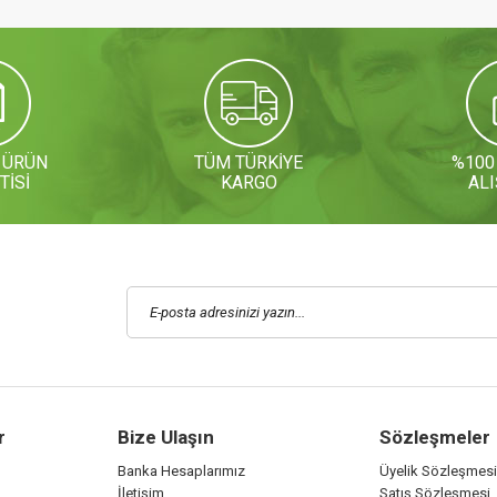
 ÜRÜN
TÜM TÜRKİYE
%100
TİSİ
KARGO
ALI
r
Bize Ulaşın
Sözleşmeler
Banka Hesaplarımız
Üyelik Sözleşmesi
İletişim
Satış Sözleşmesi