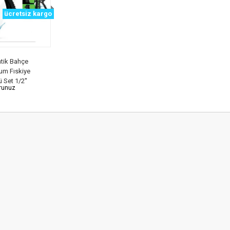
ücretsiz kargo
tik Bahçe
um Fıskiye
 Set 1/2''
orunuz