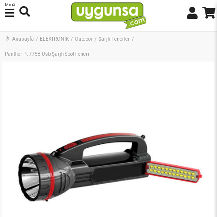
Menü
Anasayfa
ELEKTRONİK
Outdoor
Şarjlı Fenerler
Panther Pt-7758 Usb Şarjlı Spot Feneri