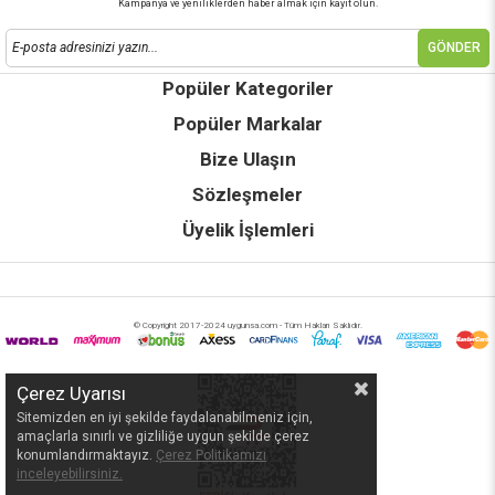
Kampanya ve yeniliklerden haber almak için kayıt olun.
GÖNDER
Popüler Kategoriler
Popüler Markalar
Bize Ulaşın
Sözleşmeler
Üyelik İşlemleri
© Copyright 2017-2024 uygunsa.com - Tüm Hakları Saklıdır.
Çerez Uyarısı
Sitemizden en iyi şekilde faydalanabilmeniz için,
amaçlarla sınırlı ve gizliliğe uygun şekilde çerez
konumlandırmaktayız.
Çerez Politikamızı
inceleyebilirsiniz.