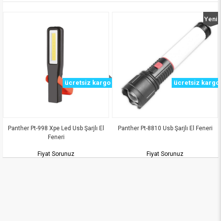
Yeni
Ürün
ücretsiz kargo
ücretsiz kargo
 Pt-998 Xpe Led Usb Şarjlı El
Panther Pt-8810 Usb Şarjlı El Feneri
Panther 
Feneri
Fiyat Sorunuz
Fiyat Sorunuz