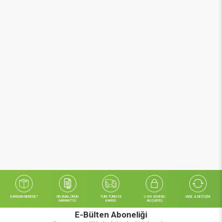
KARGOM NEREDE?
ORJİNAL ÜRÜN
TÜM TÜRKİYE
%100 GÜVENLİ
İADE & DEĞİŞİM
GARANTİSİ
KARGO
ALIŞVERİŞ
E-Bülten Aboneliği