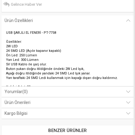
Gelince Haber Ver
Ürün Özellikleri
USB ŞARJLI EL FENERİ -
PT-7758
Özellikler:
2W LED
24 SMD LED (Açılır kapanır kapaklı)
Ön Led: 250 Lümen
Yan Led: 300 Lümen
5V USB Kablo ile şarj olur.
Buton yukarı doğru itildiğinde öndeki 2W Led Işık,
Aşağı doğru itildiğinde yandaki 24 SMD Led Işık yanar.
Yan taraftaki 24 SMD Ledi kullanmak için kapağı dışarı doğru kaldırınız.
Koli İçi Adet: 30
Yorumlar
(0)
Ürün Önerileri
Kargo Bilgisi
BENZER ÜRÜNLER