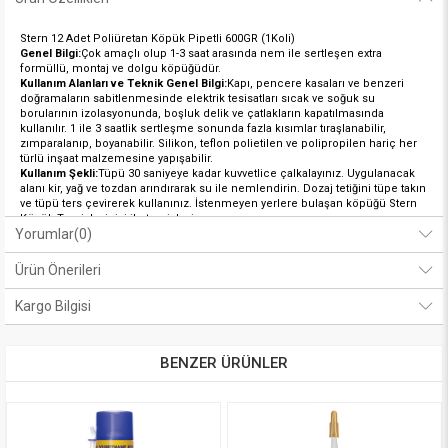
Stern 12 Adet Poliüretan Köpük Pipetli 600GR (1Koli)
Genel Bilgi:
Çok amaçlı olup 1-3 saat arasında nem ile sertleşen extra
formüllü, montaj ve dolgu köpüğüdür.
Kullanım Alanları ve Teknik Genel Bilgi:
Kapı, pencere kasaları ve benzeri
doğramaların sabitlenmesinde elektrik tesisatları sıcak ve soğuk su
borularının izolasyonunda, boşluk delik ve çatlakların kapatılmasında
kullanılır. 1 ile 3 saatlik sertleşme sonunda fazla kısımlar tıraşlanabilir,
zımparalanıp, boyanabilir. Silikon, teflon polietilen ve polipropilen hariç her
türlü inşaat malzemesine yapışabilir.
Kullanım Şekli:
Tüpü 30 saniyeye kadar kuvvetlice çalkalayınız. Uygulanacak
alanı kir, yağ ve tozdan arındırarak su ile nemlendirin. Dozaj tetiğini tüpe takın
ve tüpü ters çevirerek kullanınız. İstenmeyen yerlere bulaşan köpüğü Stern
Köpük Temizleyicisi ile temizleyin.
Yorumlar
(0)
Ürün Önerileri
Kargo Bilgisi
BENZER ÜRÜNLER