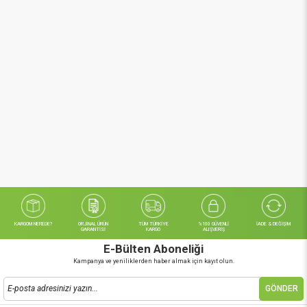
KARGOM NEREDE?
ORJİNAL ÜRÜN
TÜM TÜRKİYE
%100 GÜVENLİ
İADE & DEĞİŞİM
GARANTİSİ
KARGO
ALIŞVERİŞ
E-Bülten Aboneliği
Kampanya ve yeniliklerden haber almak için kayıt olun.
GÖNDER