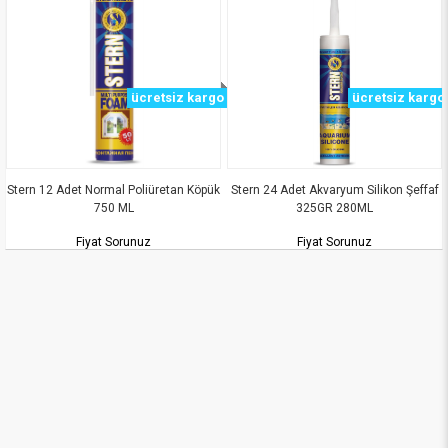
ücretsiz kargo
ücretsiz kargo
t Normal Poliüretan Köpük
Stern 24 Adet Akvaryum Silikon Şeffaf
Stern 24 Adet A
750 ML
325GR 280ML
Fiyat Sorunuz
Fiyat Sorunuz
F