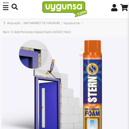
Menü
Anasayfa
YAPI MARKET VE HIRDAVAT
Yapıştırıcılar
Stern 12 Adet Poliüretan Köpük Pipetli 600GR (1Koli)